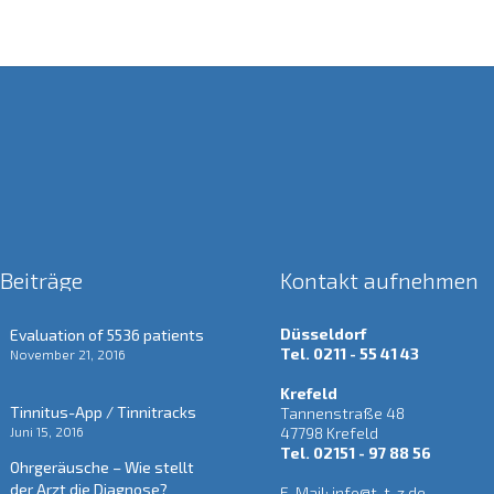
 Beiträge
Kontakt aufnehmen
Düsseldorf
Evaluation of 5536 patients
Tel. 0211 - 55 41 43
November 21, 2016
Krefeld
Tinnitus-App / Tinnitracks
Tannenstraße 48
Juni 15, 2016
47798 Krefeld
Tel. 02151 - 97 88 56
Ohrgeräusche – Wie stellt
der Arzt die Diagnose?
E-Mail:
info@t-t-z.de