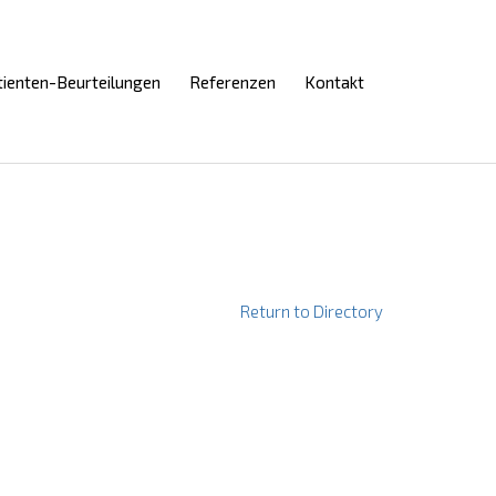
Skip
tienten-Beurteilungen
Referenzen
Kontakt
to
content
Return to Directory